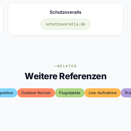
Schutzoveralls
schutzoveralls.de
RELATED
Weitere Referenzen
pektive
Outdoor-Kocher
Flugobjekte
Live-Aufnahme
Pro