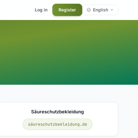
Log in
Register
English
Säureschutzbekleidung
säureschutzbekleidung.de