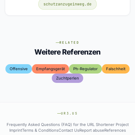
schutzanzugeinweg.de
RELATED
Weitere Referenzen
Offensive
Empfangsgerät
Ph-Regulator
Falschheit
Zuchtperlen
UR3.US
Frequently Asked Questions (FAQ) for the URL Shortener Project
Imprint
Terms & Conditions
Contact Us
Report abuse
References