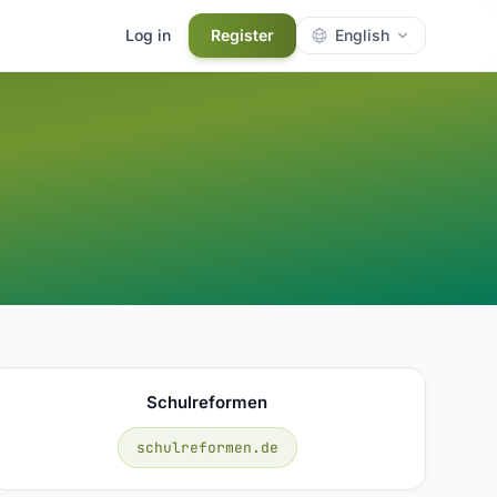
Log in
Register
English
Schulreformen
schulreformen.de