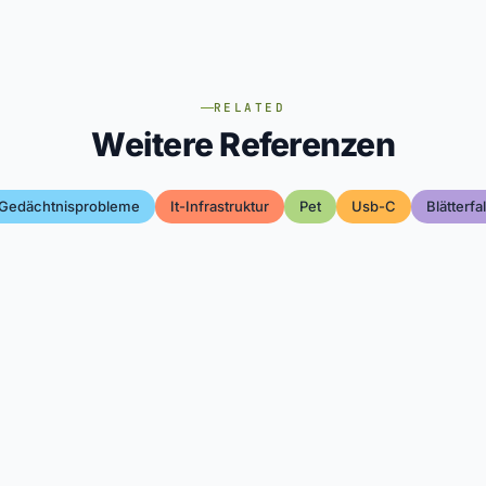
RELATED
Weitere Referenzen
Gedächtnisprobleme
It-Infrastruktur
Pet
Usb-C
Blätterfal