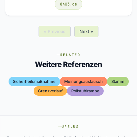
8403.de
« Previous
Next »
RELATED
Weitere Referenzen
Sicherheitsmaßnahme
Meinungsaustausch
Stamm
Grenzverlauf
Rollstuhlrampe
UR3.US