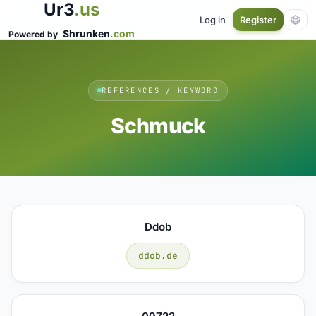
Ur3
.us
Log in
Register
Shrunken
.com
Powered by
REFERENCES / KEYWORD
Schmuck
Ddob
ddob.de