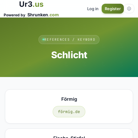
Ur3
.us
Log in
Register
Shrunken
.com
Powered by
REFERENCES / KEYWORD
Schlicht
Förmig
förmig.de