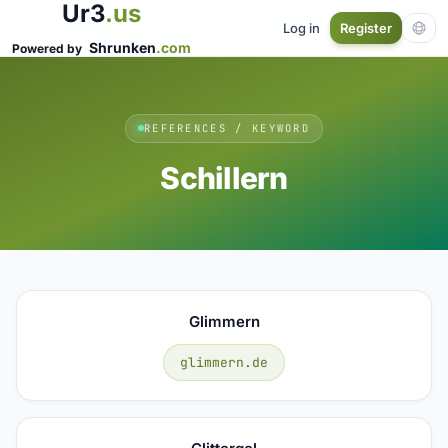
Ur3
.us
Log in
Register
Shrunken
.com
Powered by
REFERENCES / KEYWORD
Schillern
Glimmern
glimmern.de