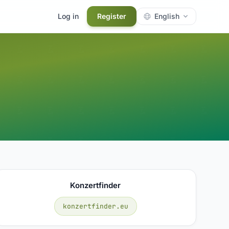
Log in
Register
English
Konzertfinder
konzertfinder.eu