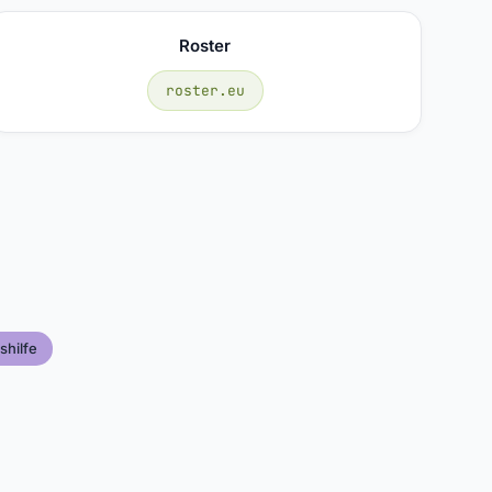
Roster
roster.eu
shilfe