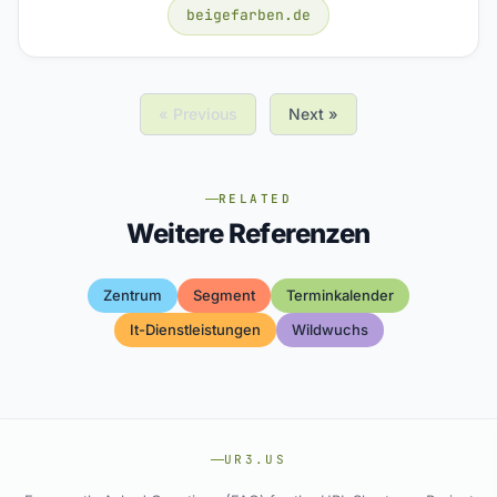
beigefarben.de
« Previous
Next »
RELATED
Weitere Referenzen
Zentrum
Segment
Terminkalender
It-Dienstleistungen
Wildwuchs
UR3.US