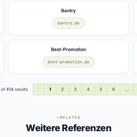
Bantry
bantry.de
Best-Promotion
best-promotion.de
of
414
results
1
2
3
4
5
6
...
RELATED
Weitere Referenzen