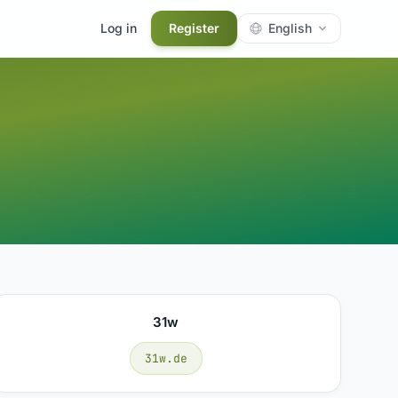
Log in
Register
English
31w
31w.de