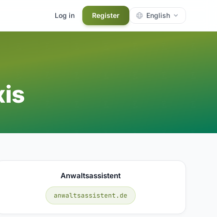
Log in
Register
English
is
Anwaltsassistent
anwaltsassistent.de