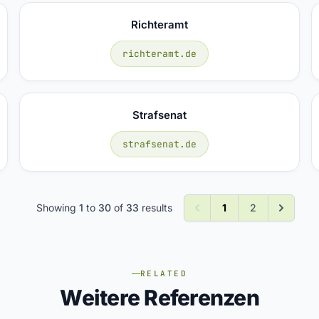
Richteramt
richteramt.de
Strafsenat
strafsenat.de
Showing
1
to
30
of
33
results
1
2
RELATED
Weitere Referenzen