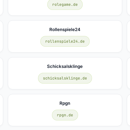
rolegame.de
Rollenspiele24
rollenspiele24.de
Schicksalsklinge
schicksalsklinge.de
Rpgn
rpgn.de