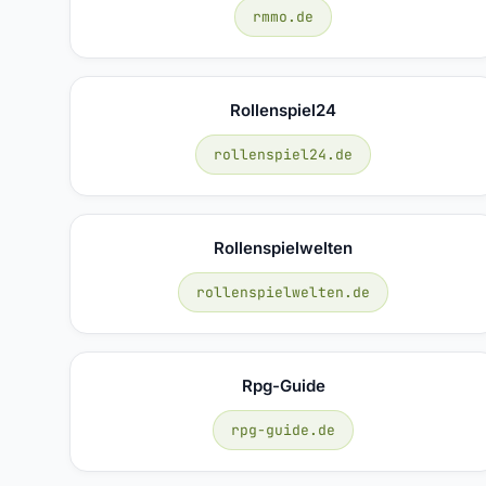
rmmo.de
Rollenspiel24
rollenspiel24.de
Rollenspielwelten
rollenspielwelten.de
Rpg-Guide
rpg-guide.de