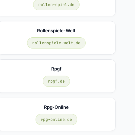
rollen-spiel.de
Rollenspiele-Welt
rollenspiele-welt.de
Rpgf
rpgf.de
Rpg-Online
rpg-online.de