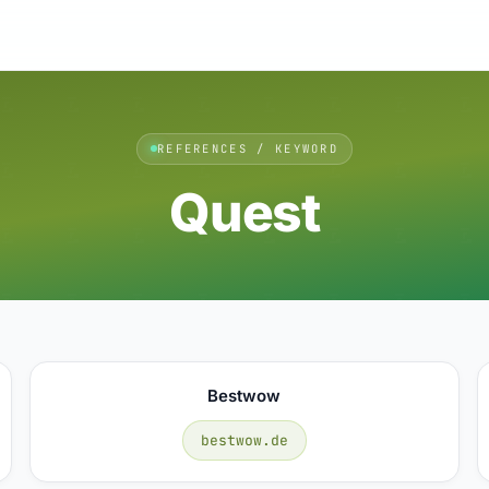
REFERENCES / KEYWORD
Quest
Bestwow
bestwow.de