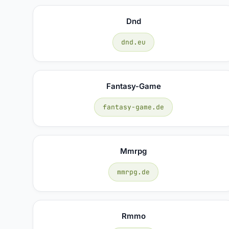
Dnd
dnd.eu
Fantasy-Game
fantasy-game.de
Mmrpg
mmrpg.de
Rmmo