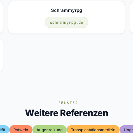
Schrammyrpg
schrammyrpg.de
RELATED
Weitere Referenzen
tät
Rotwein
Augenreizung
Transplantationsmedizin
Unge