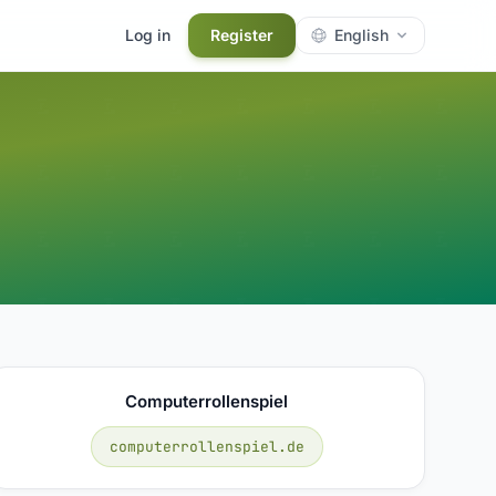
Log in
Register
English
Computerrollenspiel
computerrollenspiel.de