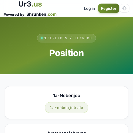
Ur3
.us
Log in
Register
Shrunken
.com
Powered by
REFERENCES / KEYWORD
Position
1a-Nebenjob
1a-nebenjob.de