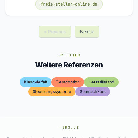
freie-stellen-online.de
« Previous
Next »
RELATED
Weitere Referenzen
Klangvielfalt
Tieradoption
Herzstillstand
Steuerungssysteme
Spanischkurs
UR3.US