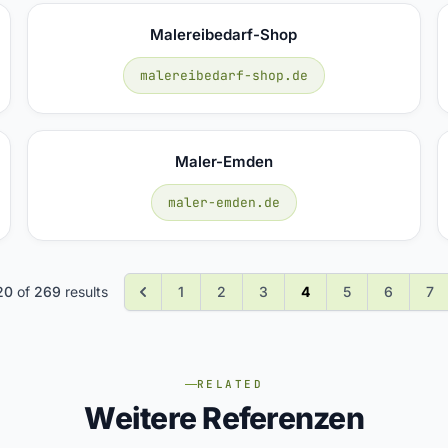
Malereibedarf-Shop
malereibedarf-shop.de
Maler-Emden
maler-emden.de
20
of
269
results
1
2
3
4
5
6
7
RELATED
Weitere Referenzen