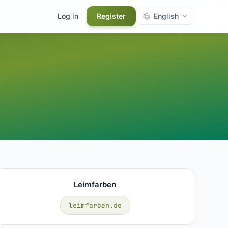
Log in
Register
English
Leimfarben
leimfarben.de