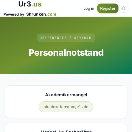
Ur3
.us
Log in
Register
Shrunken
.com
Powered by
REFERENCES / KEYWORD
Personalnotstand
Akademikermangel
akademikermangel.de