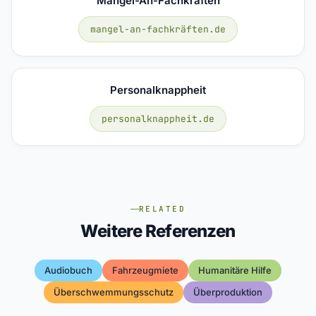
Mangel-An-Fachkräften
mangel-an-fachkräften.de
Personalknappheit
personalknappheit.de
RELATED
Weitere Referenzen
Audiobuch
Fahrzeugmiete
Humanitäre Hilfe
Überschwemmungsschutz
Überproduktion