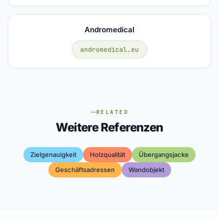
Andromedical
andromedical.eu
RELATED
Weitere Referenzen
Zielgenauigkeit
Holzqualität
Übergangsjacke
Geschäftsadressen
Wandobjekt