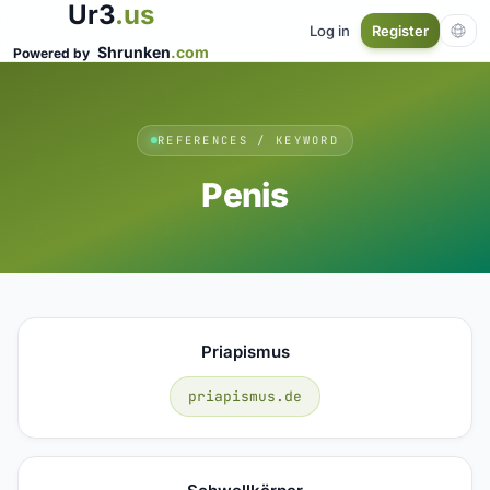
Ur3
.us
Log in
Register
Shrunken
.com
Powered by
REFERENCES / KEYWORD
Penis
Priapismus
priapismus.de