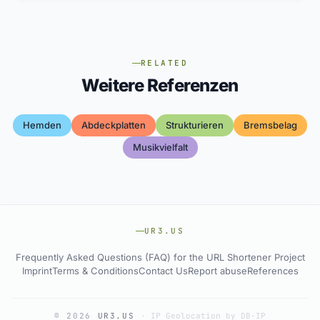
RELATED
Weitere Referenzen
Hemden
Abdeckplatten
Strukturieren
Bremsbelag
Musikvielfalt
UR3.US
Frequently Asked Questions (FAQ) for the URL Shortener Project
Imprint
Terms & Conditions
Contact Us
Report abuse
References
© 2026
UR3.US
·
IP Geolocation by DB-IP