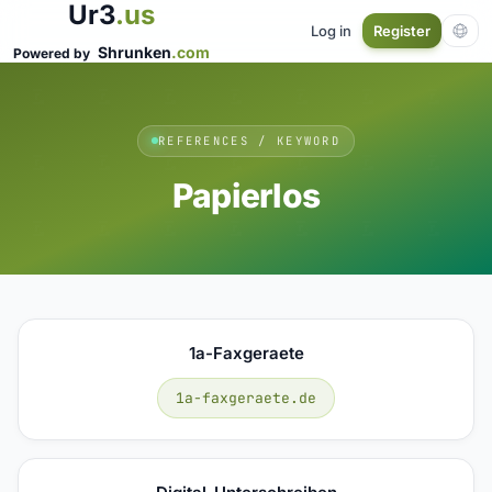
Ur3
.us
Log in
Register
Shrunken
.com
Powered by
REFERENCES / KEYWORD
Papierlos
1a-Faxgeraete
1a-faxgeraete.de