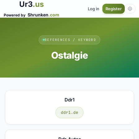
Ur3
.us
Log in
Register
Shrunken
.com
Powered by
REFERENCES / KEYWORD
Ostalgie
Ddr1
ddr1.de