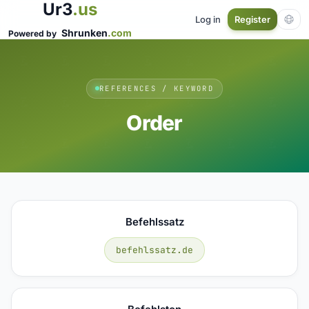
Ur3
.us
Log in
Register
Shrunken
.com
Powered by
REFERENCES / KEYWORD
Order
Befehlssatz
befehlssatz.de