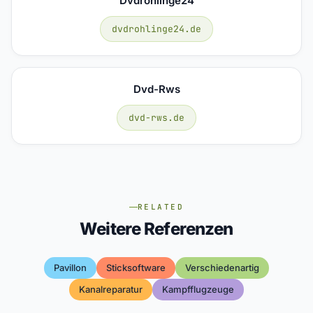
Dvdrohlinge24
dvdrohlinge24.de
Dvd-Rws
dvd-rws.de
RELATED
Weitere Referenzen
Pavillon
Sticksoftware
Verschiedenartig
Kanalreparatur
Kampfflugzeuge