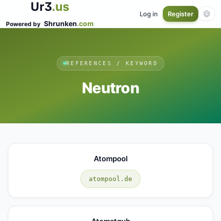
Ur3
.us
Log in
Register
Shrunken
.com
Powered by
REFERENCES / KEYWORD
Neutron
Atompool
atompool.de