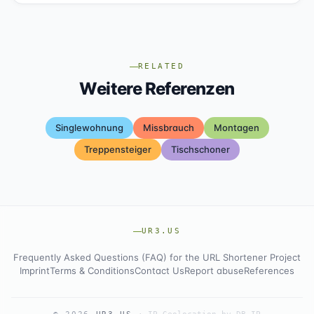
RELATED
Weitere Referenzen
Singlewohnung
Missbrauch
Montagen
Treppensteiger
Tischschoner
UR3.US
Frequently Asked Questions (FAQ) for the URL Shortener Project
Imprint
Terms & Conditions
Contact Us
Report abuse
References