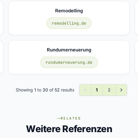
Remodelling
remodelling.de
Rundumerneuerung
rundumerneuerung.de
Showing
1
to
30
of
52
results
1
2
RELATED
Weitere Referenzen