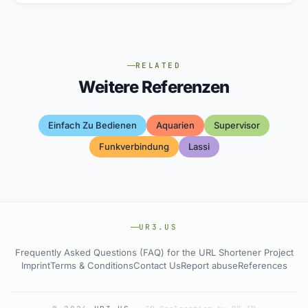
RELATED
Weitere Referenzen
Einfach Zu Bedienen
Aquarien
Supervisor
Funkverbindung
Lassi
UR3.US
Frequently Asked Questions (FAQ) for the URL Shortener Project
Imprint
Terms & Conditions
Contact Us
Report abuse
References