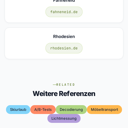
Fahneneid
fahneneid.de
Rhodesien
rhodesien.de
RELATED
Weitere Referenzen
Skiurlaub
A/b-Tests
Decodierung
Möbeltransport
Lichtmessung