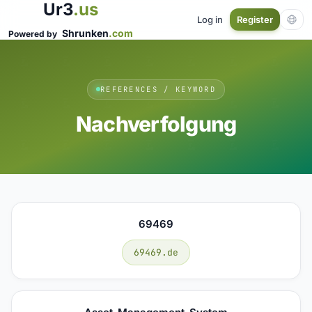
Ur3
.us
Log in
Register
Shrunken
.com
Powered by
REFERENCES / KEYWORD
Nachverfolgung
69469
69469.de