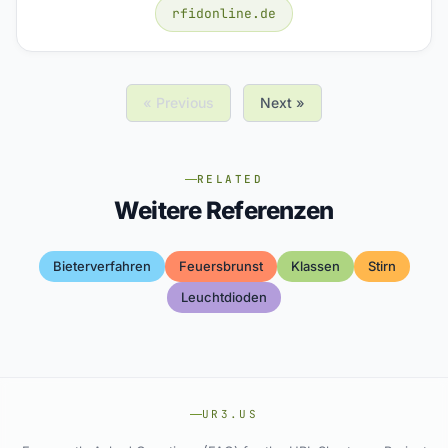
rfidonline.de
« Previous
Next »
RELATED
Weitere Referenzen
Bieterverfahren
Feuersbrunst
Klassen
Stirn
Leuchtdioden
UR3.US