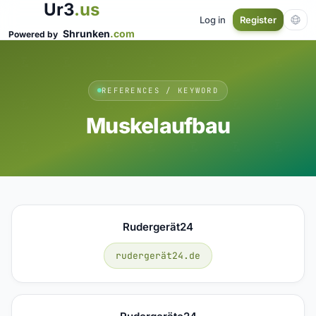
Ur3
.us
Log in
Register
Shrunken
.com
Powered by
REFERENCES / KEYWORD
Muskelaufbau
Rudergerät24
rudergerät24.de