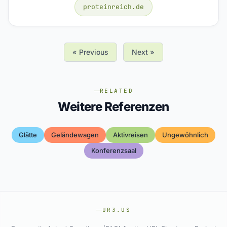
proteinreich.de
« Previous
Next »
RELATED
Weitere Referenzen
Glätte
Geländewagen
Aktivreisen
Ungewöhnlich
Konferenzsaal
UR3.US