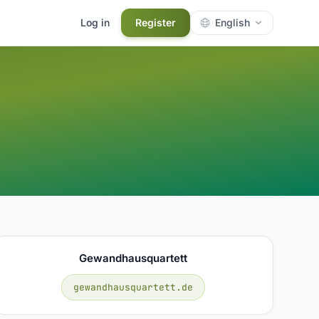
Log in
Register
English
Gewandhausquartett
gewandhausquartett.de