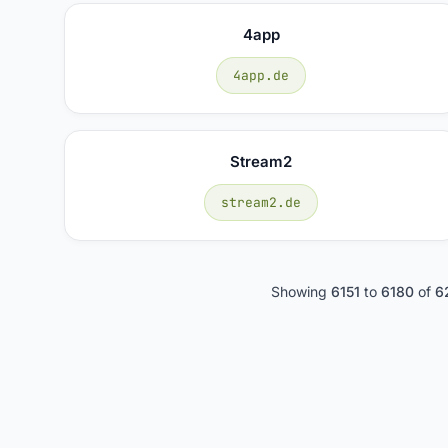
4app
4app.de
Stream2
stream2.de
Showing
6151
to
6180
of
6