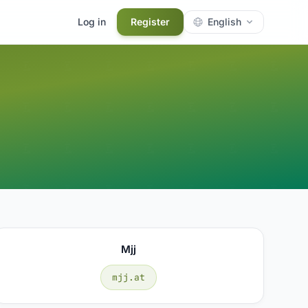
Log in
Register
English
Mjj
mjj.at