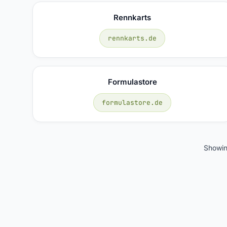
Rennkarts
rennkarts.de
Formulastore
formulastore.de
Showi