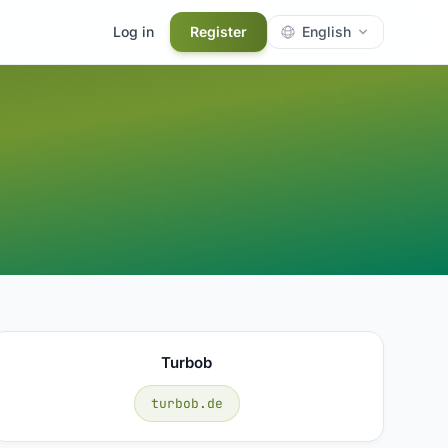
Log in
Register
English
Turbob
turbob.de