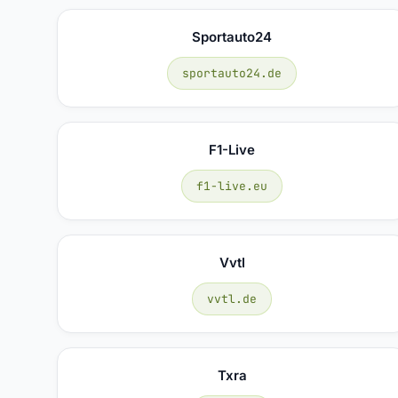
Sportauto24
sportauto24.de
F1-Live
f1-live.eu
Vvtl
vvtl.de
Txra