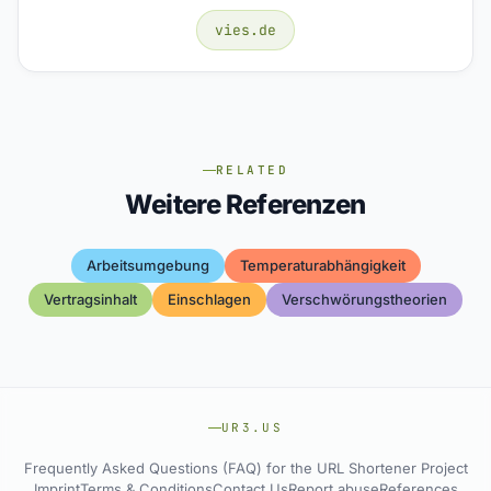
vies.de
RELATED
Weitere Referenzen
Arbeitsumgebung
Temperaturabhängigkeit
Vertragsinhalt
Einschlagen
Verschwörungstheorien
UR3.US
Frequently Asked Questions (FAQ) for the URL Shortener Project
Imprint
Terms & Conditions
Contact Us
Report abuse
References