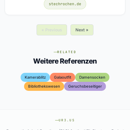
stechrochen.de
« Previous
Next »
RELATED
Weitere Referenzen
Kamerablitz
Galaoutfit
Damensocken
Bibliothekswesen
Geruchsbeseitiger
UR3.US