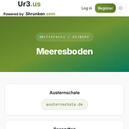
Ur3
.us
Log in
Register
Shrunken
.com
Powered by
REFERENCES / KEYWORD
Meeresboden
Austernschale
austernschale.de