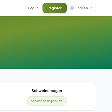
Log in
Register
English
Schweinemagen
schweinemagen.de