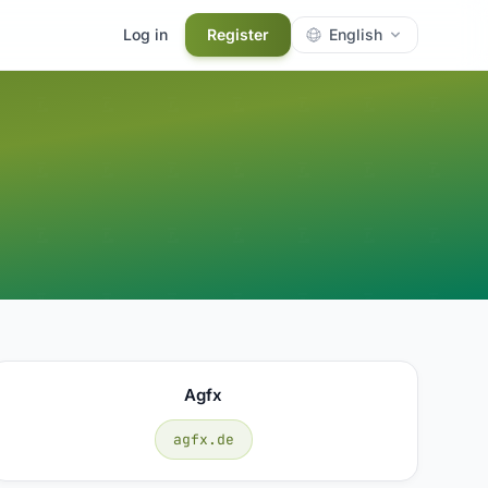
Log in
Register
English
Agfx
agfx.de