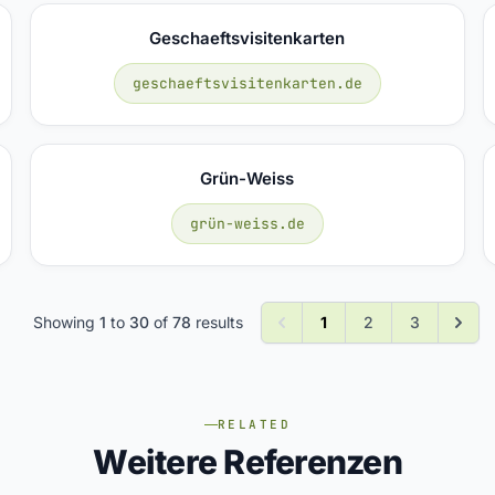
Geschaeftsvisitenkarten
geschaeftsvisitenkarten.de
Grün-Weiss
grün-weiss.de
Showing
1
to
30
of
78
results
1
2
3
RELATED
Weitere Referenzen