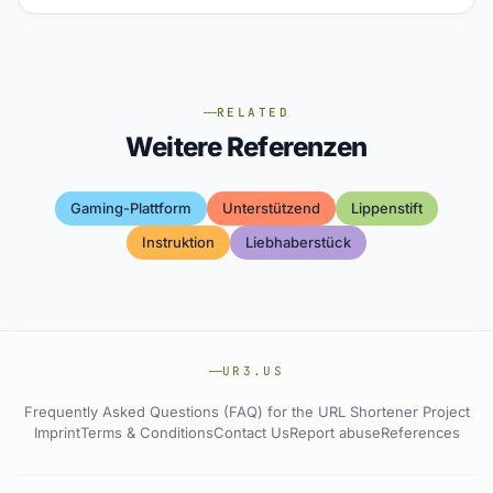
RELATED
Weitere Referenzen
Gaming-Plattform
Unterstützend
Lippenstift
Instruktion
Liebhaberstück
UR3.US
Frequently Asked Questions (FAQ) for the URL Shortener Project
Imprint
Terms & Conditions
Contact Us
Report abuse
References