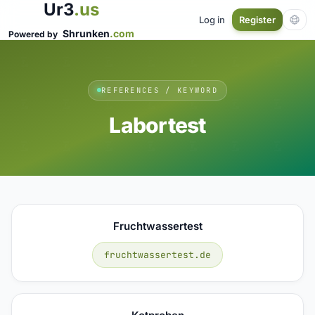
Ur3
.us
Log in
Register
Shrunken
.com
Powered by
REFERENCES / KEYWORD
Labortest
Fruchtwassertest
fruchtwassertest.de