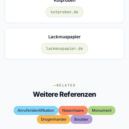
Kotproben
kotproben.de
Lackmuspapier
lackmuspapier.de
RELATED
Weitere Referenzen
Anruferidentifikation
Nasenhaare
Monument
Drogenhandel
Boulder