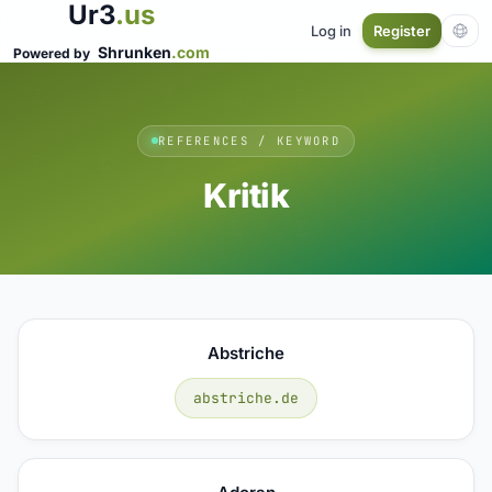
Ur3
.us
Log in
Register
Shrunken
.com
Powered by
REFERENCES / KEYWORD
Kritik
Abstriche
abstriche.de