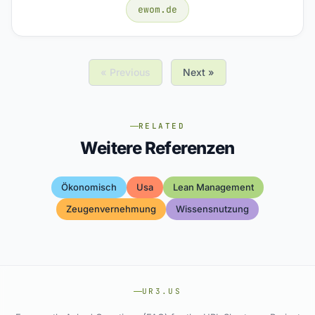
ewom.de
« Previous
Next »
RELATED
Weitere Referenzen
Ökonomisch
Usa
Lean Management
Zeugenvernehmung
Wissensnutzung
UR3.US