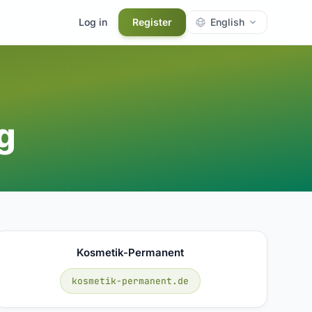
Log in
Register
English
g
Kosmetik-Permanent
kosmetik-permanent.de