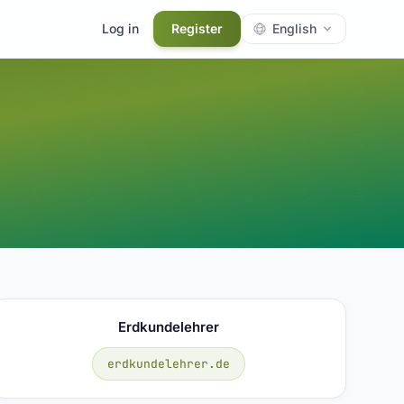
Log in
Register
English
Erdkundelehrer
erdkundelehrer.de