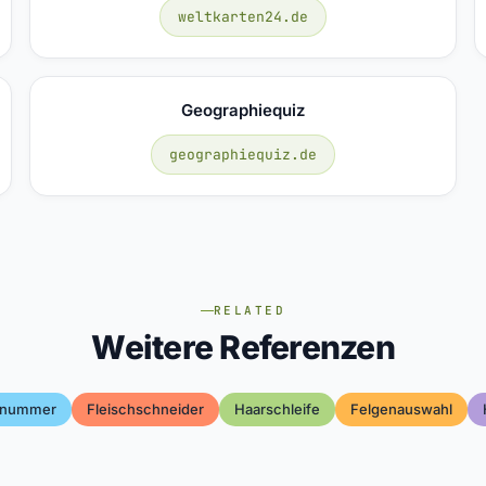
weltkarten24.de
Geographiequiz
geographiequiz.de
RELATED
Weitere Referenzen
snummer
Fleischschneider
Haarschleife
Felgenauswahl