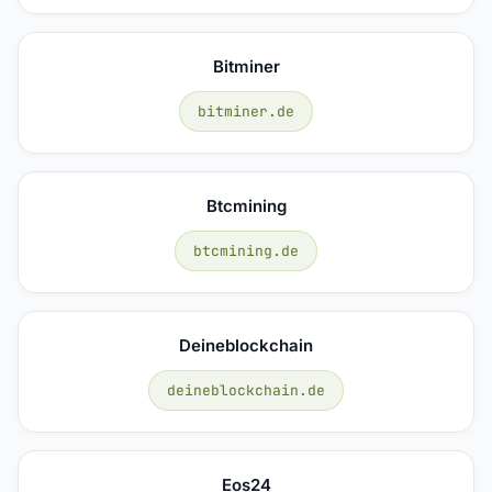
Bitminer
bitminer.de
Btcmining
btcmining.de
Deineblockchain
deineblockchain.de
Eos24