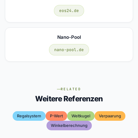
eos24.de
Nano-Pool
nano-pool.de
RELATED
Weitere Referenzen
Regalsystem
P-Wert
Weltkugel
Verpaarung
Winkelberechnung