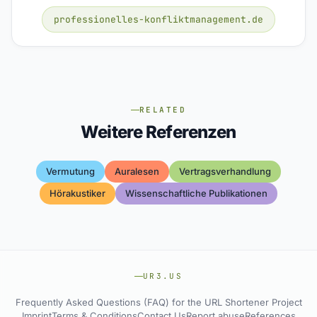
professionelles-konfliktmanagement.de
RELATED
Weitere Referenzen
Vermutung
Auralesen
Vertragsverhandlung
Hörakustiker
Wissenschaftliche Publikationen
UR3.US
Frequently Asked Questions (FAQ) for the URL Shortener Project
Imprint
Terms & Conditions
Contact Us
Report abuse
References