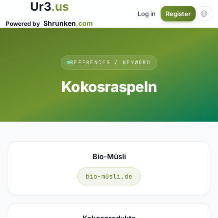
Ur3
.us
Log in
Register
Shrunken
.com
Powered by
REFERENCES / KEYWORD
Kokosraspeln
Bio-Müsli
bio-müsli.de