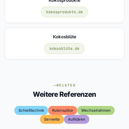
Kokosprodukte
kokosprodukte.de
Kokosblüte
kokosblüte.de
RELATED
Weitere Referenzen
Schießtechnik
Rutenspitze
Wechselrahmen
Serviette
Aufklären