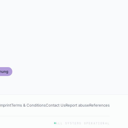
hung
Imprint
Terms & Conditions
Contact Us
Report abuse
References
ALL SYSTEMS OPERATIONAL