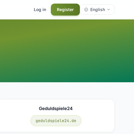
Log in
Register
English
Geduldspiele24
geduldspiele24.de