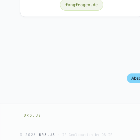
fangfragen.de
Abs
UR3.US
© 2026
UR3.US
·
IP Geolocation by DB-IP