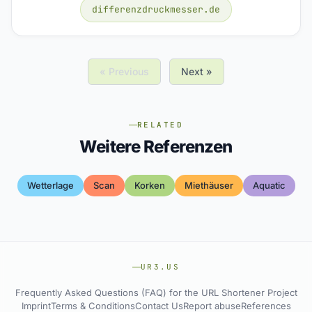
differenzdruckmesser.de
« Previous
Next »
RELATED
Weitere Referenzen
Wetterlage
Scan
Korken
Miethäuser
Aquatic
UR3.US
Frequently Asked Questions (FAQ) for the URL Shortener Project
Imprint
Terms & Conditions
Contact Us
Report abuse
References