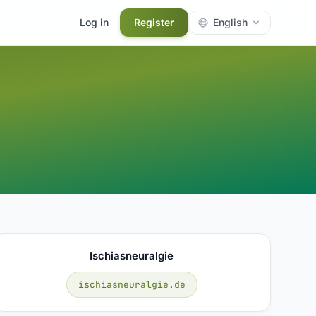
Log in
Register
English
Ischiasneuralgie
ischiasneuralgie.de