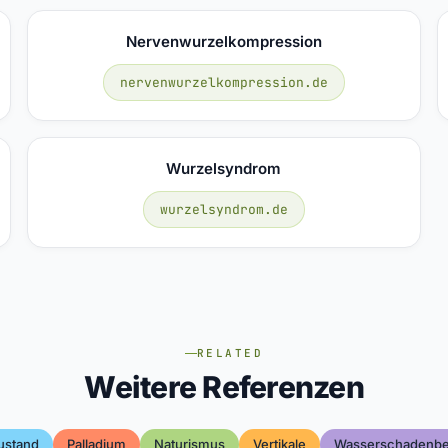
Nervenwurzelkompression
nervenwurzelkompression.de
Wurzelsyndrom
wurzelsyndrom.de
RELATED
Weitere Referenzen
ustand
Palladium
Naturismus
Vertikale
Wasserschadenbe