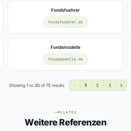
Fondsfuehrer
fondsfuehrer.de
Fondsmodelle
fondsmodelle.de
Showing
1
to
30
of
75
results
1
2
3
RELATED
Weitere Referenzen