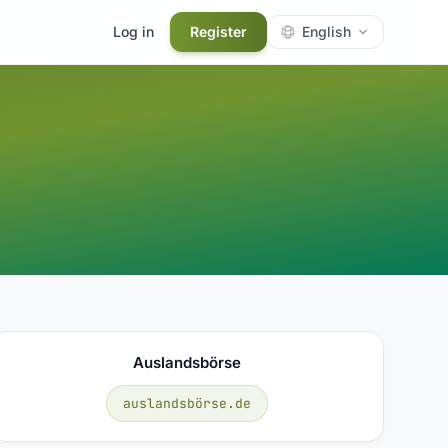
Log in
Register
English
Auslandsbörse
auslandsbörse.de