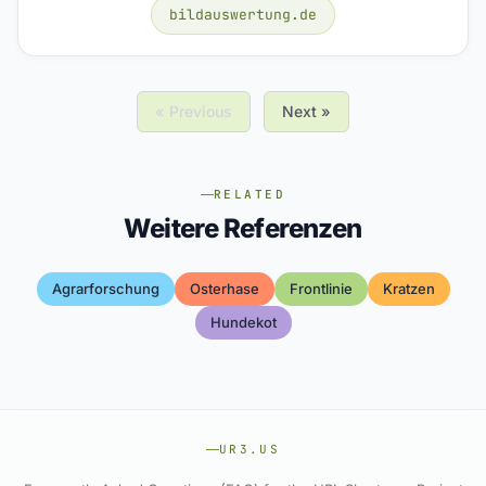
bildauswertung.de
« Previous
Next »
RELATED
Weitere Referenzen
Agrarforschung
Osterhase
Frontlinie
Kratzen
Hundekot
UR3.US