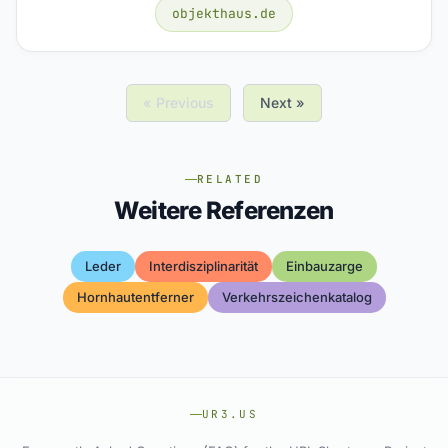
objekthaus.de
« Previous
Next »
RELATED
Weitere Referenzen
Leder
Interdisziplinarität
Einbauzarge
Hornhautentferner
Verkehrszeichenkatalog
UR3.US