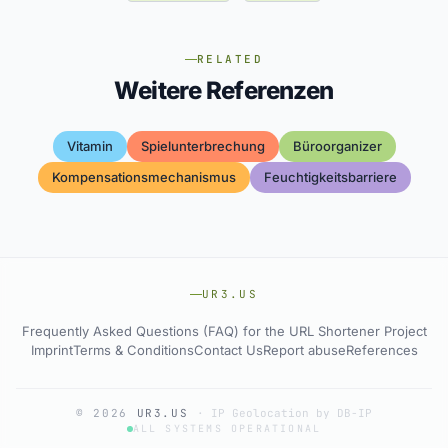
RELATED
Weitere Referenzen
Vitamin
Spielunterbrechung
Büroorganizer
Kompensationsmechanismus
Feuchtigkeitsbarriere
UR3.US
Frequently Asked Questions (FAQ) for the URL Shortener Project
Imprint
Terms & Conditions
Contact Us
Report abuse
References
© 2026
UR3.US
·
IP Geolocation by DB-IP
ALL SYSTEMS OPERATIONAL