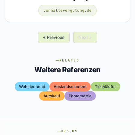
vorhaltevergütung.de
« Previous
Next »
RELATED
Weitere Referenzen
Wohlriechend
Abstandselement
Tischläufer
Autokauf
Photometrie
UR3.US