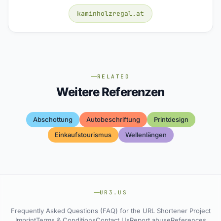
kaminholzregal.at
RELATED
Weitere Referenzen
Abschottung
Autobeschriftung
Printdesign
Einkaufstourismus
Wellenlängen
UR3.US
Frequently Asked Questions (FAQ) for the URL Shortener Project
Imprint
Terms & Conditions
Contact Us
Report abuse
References