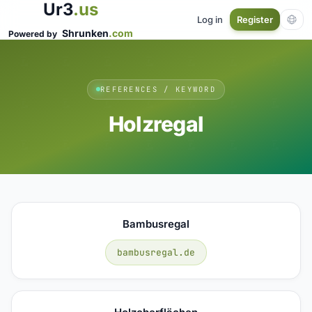
Ur3
.us
Log in
Register
Shrunken
.com
Powered by
REFERENCES / KEYWORD
Holzregal
Bambusregal
bambusregal.de