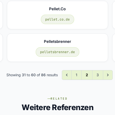
Pellet.co
pellet.co.de
Pelletsbrenner
pelletsbrenner.de
Showing
31
to
60
of
86
results
1
2
3
RELATED
Weitere Referenzen